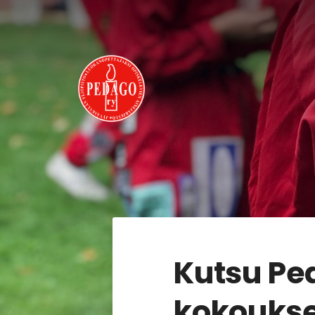
Siirry
sivun
sisältöön
Pedago ry
Kutsu Ped
kokouksee