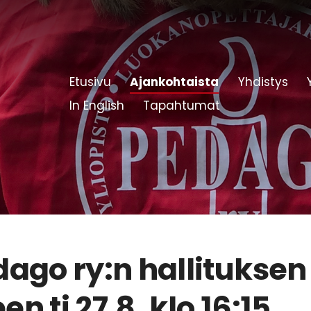
Etusivu
Ajankohtaista
Yhdistys
In English
Tapahtumat
ago ry:n hallituksen
n ti 27.8. klo 16:15