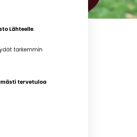
asto Lähteelle
.
 löydät tarkemmin
imästi tervetuloa