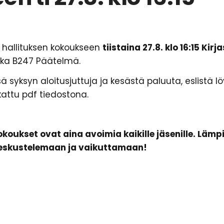
 hallituksen kokoukseen
tiistaina 27.8. klo 16:15 Kirj
okka B247 Päätelmä.
ä syksyn aloitusjuttuja ja kesästä paluuta, eslistä
inkattu pdf tiedostona.
koukset ovat aina avoimia kaikille jäsenille. Lämp
eskustelemaan ja vaikuttamaan!