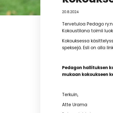
20.8.2024
Tervetuloa Pedago ry:n
Kokoustilana toimii lu
Kokouksessa käsittelyss
speksejä. Esli on alla l
Pedagon hallituksen ko
mukaan kokoukseen k
Terkuin,
Atte Urama