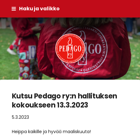
Siirry
Haku ja valikko
sivun
sisältöön
Pedago ry
Kutsu Pedago ry:n hallituksen
kokoukseen 13.3.2023
5.3.2023
Heippa kaikille ja hyvää maaliskuuta!