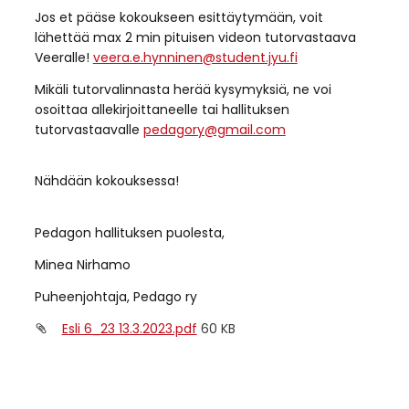
Jos et pääse kokoukseen esittäytymään, voit
lähettää max 2 min pituisen videon tutorvastaava
Veeralle!
veera.e.hynninen@student.jyu.fi
Mikäli tutorvalinnasta herää kysymyksiä, ne voi
osoittaa allekirjoittaneelle tai hallituksen
tutorvastaavalle
pedagory@gmail.com
⁠⁠⁠⁠⁠⁠⁠Nähdään kokouksessa!
Pedagon hallituksen puolesta,
Minea Nirhamo
Puheenjohtaja, Pedago ry
Esli 6_23 13.3.2023.pdf
60 KB