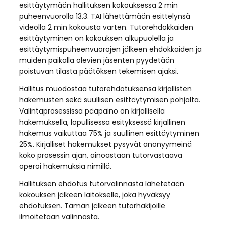
esittäytymään hallituksen kokouksessa 2 min
puheenvuorolla 13.3. TAI lähettämään esittelynsä
videolla 2 min kokousta varten. Tutorehdokkaiden
esittäytyminen on kokouksen alkupuolella ja
esittäytymispuheenvuorojen jälkeen ehdokkaiden ja
muiden paikalla olevien jäsenten pyydetään
poistuvan tilasta päätöksen tekemisen ajaksi.
Hallitus muodostaa tutorehdotuksensa kirjallisten
hakemusten sekä suullisen esittäytymisen pohjalta.
Valintaprosessissa pääpaino on kirjallisella
hakemuksella, lopullisessa esityksessä kirjallinen
hakemus vaikuttaa 75% ja suullinen esittäytyminen
25%. Kirjalliset hakemukset pysyvät anonyymeinä
koko prosessin ajan, ainoastaan tutorvastaava
operoi hakemuksia nimillä.
Hallituksen ehdotus tutorvalinnasta lähetetään
kokouksen jälkeen laitokselle, joka hyväksyy
ehdotuksen. Tämän jälkeen tutorhakijoille
ilmoitetaan valinnasta.