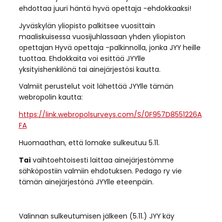
ehdottaa juuri häntä hyvä opettaja -ehdokkaaksi!
Jyväskylän yliopisto palkitsee vuosittain
maaliskuisessa vuosijuhlassaan yhden yliopiston
opettajan Hyvä opettaja -palkinnolla, jonka JYY heille
tuottaa. Ehdokkaita voi esittää JYYlle
yksityishenkilönä tai ainejärjestösi kautta.
Valmiit perustelut voit lähettää JYYlle tämän
webropolin kautta:
https://link.webropolsurveys.com/S/0F957D8551226A
FA
Huomaathan, että lomake sulkeutuu 5.11.
Tai
vaihtoehtoisesti laittaa ainejärjestömme
sähköpostiin valmiin ehdotuksen. Pedago ry vie
tämän ainejärjestönä JYYlle eteenpäin.
Valinnan sulkeutumisen jälkeen (5.11.) JYY käy