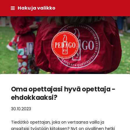
Siirry
Haku ja valikko
sivun
sisältöön
Pedago ry
Oma opettajasi hyvä opettaja -
ehdokkaaksi?
30.10.2023
Tiedätkö opettajan, joka on vertaansa vailla ja
ansaitsisi työstään kiitoksen? Nyt on oivallinen hetki