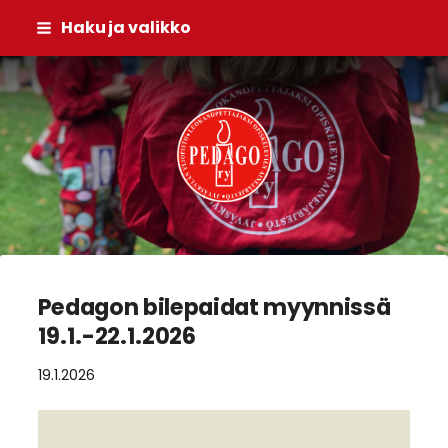
Siirry
Haku ja valikko
sivun
sisältöön
Pedago ry
Pedagon bilepaidat myynnissä
19.1.-22.1.2026
19.1.2026