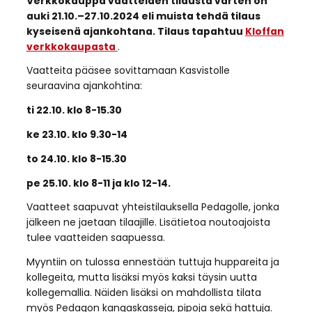
Verkkokauppa vaatteiden tilausta varten on
auki 21.10.–27.10.2024 eli muista tehdä tilaus
kyseisenä ajankohtana. Tilaus tapahtuu
Kloffan
verkkokaupasta
.
Vaatteita pääsee sovittamaan Kasvistolle
seuraavina ajankohtina:
ti 22.10. klo 8-15.30
ke 23.10. klo 9.30-14
to 24.10. klo 8-15.30
pe 25.10. klo 8-11 ja klo 12-14.
Vaatteet saapuvat yhteistilauksella Pedagolle, jonka
jälkeen ne jaetaan tilaajille. Lisätietoa noutoajoista
tulee vaatteiden saapuessa.
Myyntiin on tulossa ennestään tuttuja huppareita ja
kollegeita, mutta lisäksi myös kaksi täysin uutta
kollegemallia. Näiden lisäksi on mahdollista tilata
myös Pedagon kangaskasseja, pipoja sekä hattuja.