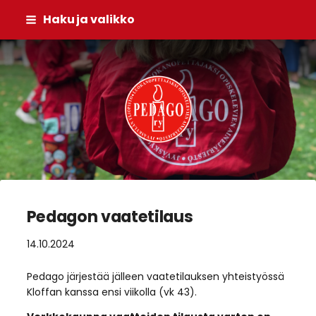
Siirry
Haku ja valikko
sivun
sisältöön
Pedago ry
Pedagon vaatetilaus
14.10.2024
Pedago järjestää jälleen vaatetilauksen yhteistyössä
Kloffan kanssa ensi viikolla (vk 43).