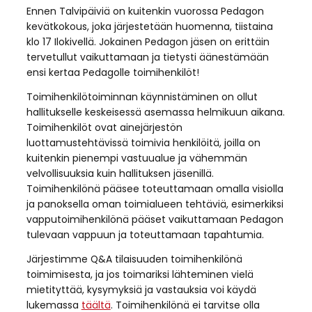
Ennen Talvipäiviä on kuitenkin vuorossa Pedagon
kevätkokous, joka järjestetään huomenna, tiistaina
klo 17 Ilokivellä. Jokainen Pedagon jäsen on erittäin
tervetullut vaikuttamaan ja tietysti äänestämään
ensi kertaa Pedagolle toimihenkilöt!
Toimihenkilötoiminnan käynnistäminen on ollut
hallitukselle keskeisessä asemassa helmikuun aikana.
Toimihenkilöt ovat ainejärjestön
luottamustehtävissä toimivia henkilöitä, joilla on
kuitenkin pienempi vastuualue ja vähemmän
velvollisuuksia kuin hallituksen jäsenillä.
Toimihenkilönä pääsee toteuttamaan omalla visiolla
ja panoksella oman toimialueen tehtäviä, esimerkiksi
vapputoimihenkilönä pääset vaikuttamaan Pedagon
tulevaan vappuun ja toteuttamaan tapahtumia.
Järjestimme Q&A tilaisuuden toimihenkilönä
toimimisesta, ja jos toimariksi lähteminen vielä
mietityttää, kysymyksiä ja vastauksia voi käydä
lukemassa
täältä
. Toimihenkilönä ei tarvitse olla