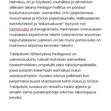
Helmikuu on jo täydessä vauhdissa ja viimeisten
viikkojen aikana Pedagon hallitus on päässyt
kouluttautumaan esimerkiksi JYYn järjestämissä
foorumeissa ja SOOLin järjestökurssilla. Hallituslaisten
esittelytekstit ja “edustuskuvat” löytyvät nyt
nettisivuilta
ja Instagramista. Perinteisen toteutuksen
mukaisesti kirjoitimme tekstit toisistamme arvonnan
lopputuloksena. Lukiessa voi siis myös pohtia kuka on
mahtanut kirjoittaa kenenkin tekstin!
Talvipäivien lähestyessä Pedagossa on
valmistauduttu tuleviin koitoksiin esimerkiksi
haalarimerkkien ompelulla sekä talviolympialaisilla,
jossa päästiin kokemaan esimakua Oulun
sääolosuhteista. Vuoden odotus palkitaan kun
perjantaina bussit starttaavat kohti Oulua ja SOOLin
Talvipäiviä, luvassa on ansaittu tauko arjesta ja
ainakin tämä puheenjohtaja odottaa viikonloppua
innolla!