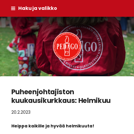
Siirry
Haku ja valikko
sivun
sisältöön
Pedago ry
Puheenjohtajiston
kuukausikurkkaus: Helmikuu
20.2.2023
Heippa kaikille ja hyvää helmikuuta!