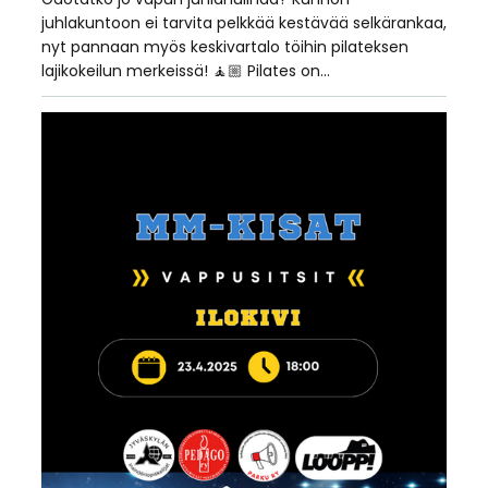
juhlakuntoon ei tarvita pelkkää kestävää selkärankaa,
nyt pannaan myös keskivartalo töihin pilateksen
lajikokeilun merkeissä! 🧘🏼 Pilates on…