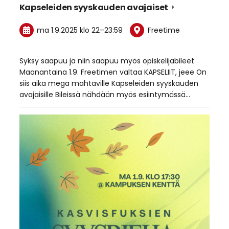
Kapseleiden syyskauden avajaiset
ma 1.9.2025
klo 22
–
23:59
Freetime
Syksy saapuu ja niin saapuu myös opiskelijabileet
Maanantaina 1.9. Freetimen valtaa KAPSELIIT, jeee On
siis aika mega mahtaville Kapseleiden syyskauden
avajaisille Bileissä nähdään myös esiintymässä…