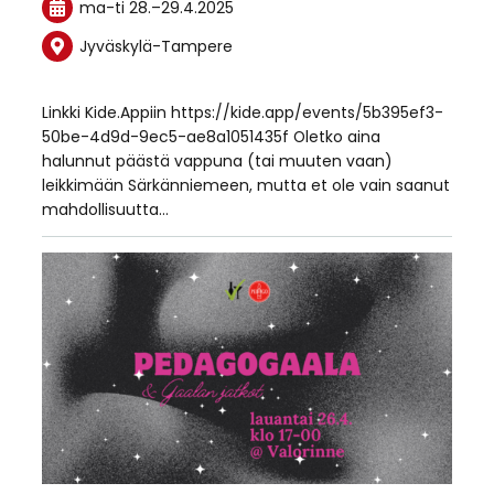
ma-ti
28.
–
29.4.2025
Jyväskylä-Tampere
Linkki Kide.Appiin https://kide.app/events/5b395ef3-
50be-4d9d-9ec5-ae8a1051435f Oletko aina
halunnut päästä vappuna (tai muuten vaan)
leikkimään Särkänniemeen, mutta et ole vain saanut
mahdollisuutta…