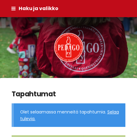
Siirry
Haku ja valikko
sivun
sisältöön
Pedago ry
Tapahtumat
Olet selaamassa menneitä tapahtumia.
Selaa
tulevia.