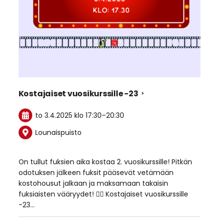
Kostajaiset vuosikurssille -23
to 3.4.2025
klo 17:30
–
20:30
Lounaispuisto
On tullut fuksien aika kostaa 2. vuosikurssille! Pitkän
odotuksen jälkeen fuksit pääsevät vetämään
kostohousut jalkaan ja maksamaan takaisin
fuksiaisten vääryydet! ✌🏻 Kostajaiset vuosikurssille
-23…