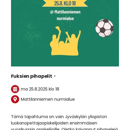
Fuksien pihapelit
ma 25.8.2025
klo 18
Mattilanniemen nurmialue
Tämä tapahtuma on vain Jyväskylän yliopiston
luokanopettajaopiskelijoiden ensimmäisen
vuosikurssin opiskelijoille. Oletko kaivannut pihapelejä