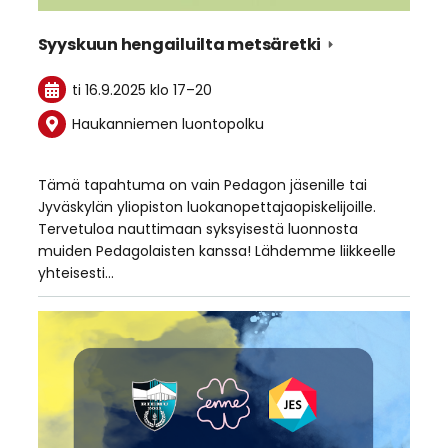
Syyskuun hengailuilta metsäretki
ti 16.9.2025
klo 17
–
20
Haukanniemen luontopolku
Tämä tapahtuma on vain Pedagon jäsenille tai
Jyväskylän yliopiston luokanopettajaopiskelijoille.
Tervetuloa nauttimaan syksyisestä luonnosta
muiden Pedagolaisten kanssa! Lähdemme liikkeelle
yhteisesti…