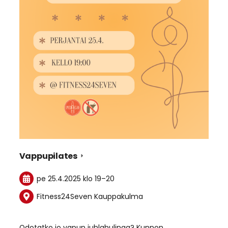
Vappupilates
pe 25.4.2025
klo 19
–
20
Fitness24Seven Kauppakulma
Odotatko jo vapun juhlahulinaa? Kunnon