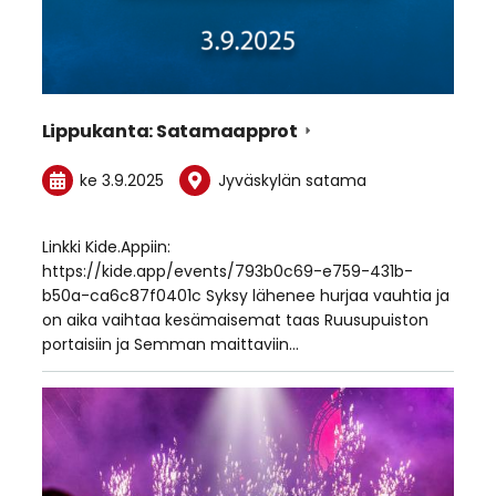
Lippukanta: Satamaapprot
ke 3.9.2025
Jyväskylän satama
Linkki Kide.Appiin:
https://kide.app/events/793b0c69-e759-431b-
b50a-ca6c87f0401c Syksy lähenee hurjaa vauhtia ja
on aika vaihtaa kesämaisemat taas Ruusupuiston
portaisiin ja Semman maittaviin…