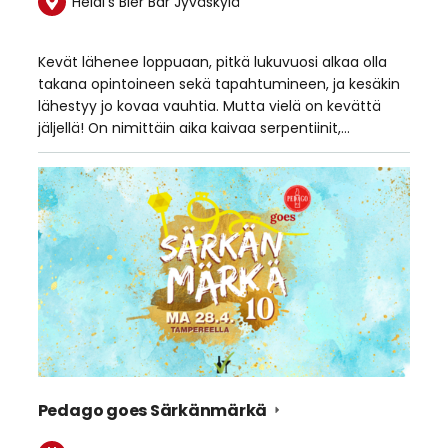
Heidi's Bier Bar Jyväskylä
Kevät lähenee loppuaan, pitkä lukuvuosi alkaa olla
takana opintoineen sekä tapahtumineen, ja kesäkin
lähestyy jo kovaa vauhtia. Mutta vielä on kevättä
jäljellä! On nimittäin aika kaivaa serpentiinit,…
Pedago goes Särkänmärkä