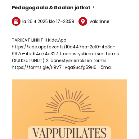
Pedagogaala & Gaalan jatkot
la 26.4.2025
klo 17
–
23:59
Valorinne
TÄRKEÄT LINKIT !! Kide.App
https://kide.app/events/10d447ba-2c10-4c3a-
997e-4edf4c74c327 1. äänestyskierroksen forms
(SULKEUTUNUT) 2. äänestyskierroksen forms
https://forms.gle/F9V7TVqa9Bcfg59H6 Tämä…