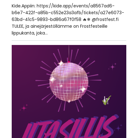
Kide.Appiin: https://kide.app/events/a8567ad6-
b6e7-422f-a85b-c552e23a3afb/tickets/a27e6073-
63bd-41c5-9893-bd86a67f0f58 🔥❄ @frostfest.fi
TULEE, ja ainejärjestöllämme on Frostfesteille
lippukanta, joka…