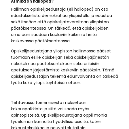
Ai mikä on halloped?
Hallinnon opiskelijaedustaja (eli halloped) on osa
edustuksellista demokratiaa yliopistolla ja edustaa
sekä itseään että opiskelijatovereitaan yliopiston
päätöksenteossa. On tärkeää, että opiskelijoiden
oma ääni saadaan kuuluviin kaikessa heitä
koskevassa päätöksenteossa.
Opiskelijaedustajana yliopiston hallinnossa pääset
tuomaan esille opiskelijan sekä opiskelijajärjestön
näkökulmaa päätöksentekoon sekä erilaisiin
opetuksen järjestämistä koskeviin päätöksiin. Tämä
opiskelijaedustajan tekemä edunvalvonta on tärkeää
työtä koko yliopistoyhteisön eteen.
Tehtävässä toimimisesta maksetaan
kokouspalkkiota ja siitä voi saada myös
opintopisteitä. Opiskelijaedustajana oppii monia
työelämän kannalta hyödyllisiä asioita, kuten
kokoustekniikkaa ja neuvottelutaitoja.