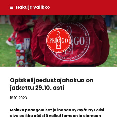
Siirry
Haku ja valikko
sivun
sisältöön
Pedago ry
Opiskelijaedustajahakua on
jatkettu 29.10. asti
18.10.2023
Moikka pedagolaiset ja ihanaa syksyä! Nyt olisi
oiva paikka päästä vaikuttamaan ja ajamaan