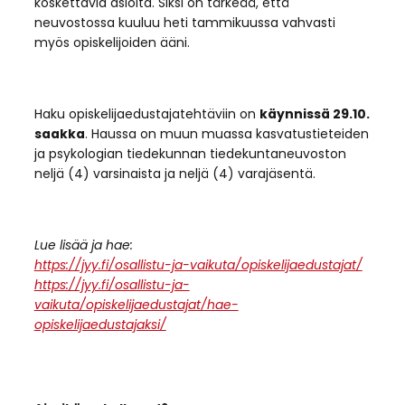
koskettavia asioita. Siksi on tärkeää, että
neuvostossa kuuluu heti tammikuussa vahvasti
myös opiskelijoiden ääni.
Haku opiskelijaedustajatehtäviin on
käynnissä 29.10.
saakka
. Haussa on muun muassa ​​kasvatustieteiden
ja psykologian tiedekunnan tiedekuntaneuvoston
neljä (4) varsinaista ja neljä (4) varajäsentä.
Lue lisää ja hae:
https://jyy.fi/osallistu-ja-vaikuta/opiskelijaedustajat/
https://jyy.fi/osallistu-ja-
vaikuta/opiskelijaedustajat/hae-
opiskelijaedustajaksi/