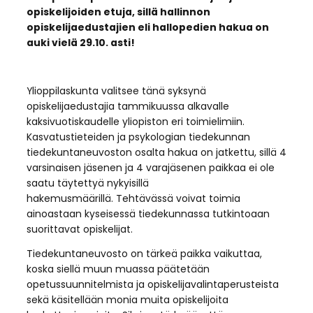
opiskelijoiden etuja, sillä hallinnon
opiskelijaedustajien eli hallopedien hakua on
auki vielä 29.10. asti!
Ylioppilaskunta valitsee tänä syksynä
opiskelijaedustajia tammikuussa alkavalle
kaksivuotiskaudelle yliopiston eri toimielimiin.
Kasvatustieteiden ja psykologian tiedekunnan
tiedekuntaneuvoston osalta hakua on jatkettu, sillä 4
varsinaisen jäsenen ja 4 varajäsenen paikkaa ei ole
saatu täytettyä nykyisillä
hakemusmäärillä. Tehtävässä voivat toimia
ainoastaan kyseisessä tiedekunnassa tutkintoaan
suorittavat opiskelijat.
Tiedekuntaneuvosto on tärkeä paikka vaikuttaa,
koska siellä muun muassa päätetään
opetussuunnitelmista ja opiskelijavalintaperusteista
sekä käsitellään monia muita opiskelijoita