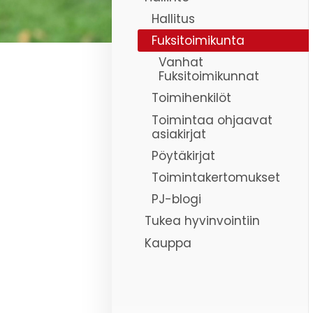
Hallitus
Fuksitoimikunta
Vanhat
Fuksitoimikunnat
Toimihenkilöt
Toimintaa ohjaavat
asiakirjat
Pöytäkirjat
Toimintakertomukset
PJ-blogi
Tukea hyvinvointiin
Kauppa