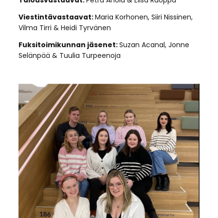
Talousvastaavat:
Petra Ahola & Elisa Ruoppa
Viestintävastaavat:
Maria Korhonen, Siiri Nissinen,
Vilma Tirri & Heidi Tyrvänen
Fuksitoimikunnan jäsenet:
Suzan Acanal, Jonne
Selänpää & Tuulia Turpeenoja