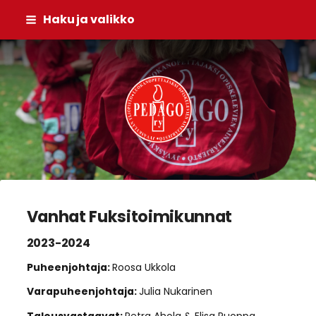
Siirry
Haku ja valikko
sivun
sisältöön
Pedago ry
Vanhat Fuksitoimikunnat
2023-2024
Puheenjohtaja:
Roosa Ukkola
Varapuheenjohtaja:
Julia Nukarinen