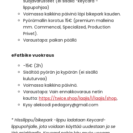
suojavarusteet (ei sisällä *keycard -
lippupohjaa)
Voimassa kaikkina päivinä läpi bikepark kauden.
Pyörämallin korotus 15€ (premium malleina
mm. Commencal, Specialized, Production
Privet).
Varaustapa: paikan päällä
eFatbike vuokraus
-15€ (2h)
Sisältää pyörän ja kypärän (ei sisällä
kuluturvaa)
Voimassa kaikkina päivinä.
Varaustapa: Vain ennakkovaraus netin
kautta:
https://twice.shop/laajis/l/laajis/shop
,
Kysy alekoodi pedagory@gmail.com
* Hissilippu/bikepark -lippu ladataan Keycard-
lippupohjalle, jota voidaan käyttää uudestaan ja se
jää asiakkaalle. Keycard pohja käy myös useaan