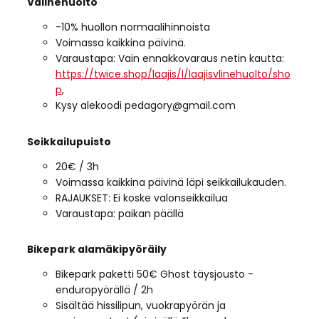
Välinehuolto
-10% huollon normaalihinnoista
Voimassa kaikkina päivinä.
Varaustapa: Vain ennakkovaraus netin kautta:
https://twice.shop/laajis/l/laajisvlinehuolto/sho
p
,
Kysy alekoodi pedagory@gmail.com
Seikkailupuisto
20€ / 3h
Voimassa kaikkina päivinä läpi seikkailukauden.
RAJAUKSET: Ei koske valonseikkailua
Varaustapa: paikan päällä
Bikepark alamäkipyöräily
Bikepark paketti 50€ Ghost täysjousto -
enduropyörällä / 2h
Sisältää hissilipun, vuokrapyörän ja