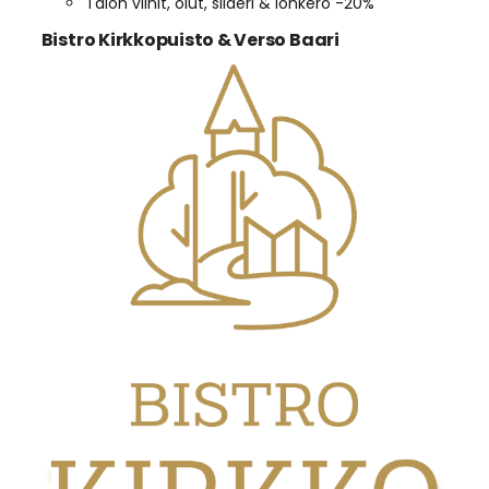
Talon viinit, olut, siideri & lonkero -20%
Bistro Kirkkopuisto & Verso Baari