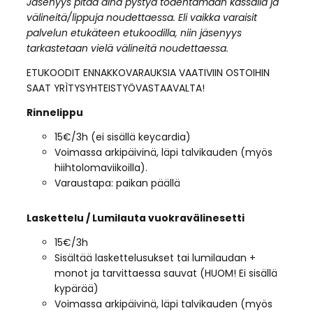
Jäsenyys pitää aina pystyä todentamaan kassalla ja
välineitä/lippuja noudettaessa. Eli vaikka varaisit
palvelun etukäteen etukoodilla, niin jäsenyys
tarkastetaan vielä välineitä noudettaessa.
ETUKOODIT ENNAKKOVARAUKSIA VAATIVIIN OSTOIHIN
SAAT YRÌTYSYHTEISTYÖVASTAAVALTA!
Rinnelippu
15€/3h (ei sisällä keycardia)
Voimassa arkipäivinä, läpi talvikauden (myös
hiihtolomaviikoilla).
Varaustapa: paikan päällä
Laskettelu / Lumilauta vuokravälinesetti
15€/3h
Sisältää laskettelusukset tai lumilaudan +
monot ja tarvittaessa sauvat (HUOM! Ei sisällä
kypärää)
Voimassa arkipäivinä, läpi talvikauden (myös