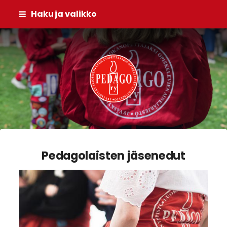
Siirry
Haku ja valikko
sivun
sisältöön
Pedago ry
Pedagolaisten jäsenedut