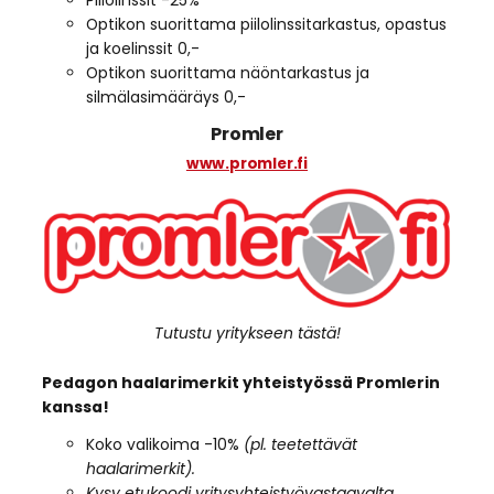
Optikon suorittama piilolinssitarkastus, opastus
ja koelinssit 0,-
Optikon suorittama näöntarkastus ja
silmälasimääräys 0,-
Promler
www.promler.fi
Tutustu yritykseen tästä!
Pedagon haalarimerkit yhteistyössä Promlerin
kanssa!
Koko valikoima -10%
(pl. teetettävät
haalarimerkit).
Kysy etukoodi yritysyhteistyövastaavalta.