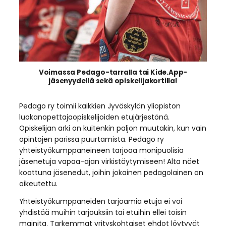
Voimassa Pedago-tarralla tai Kide.App-
jäsenyydellä sekä opiskelijakortilla!
Pedago ry toimii kaikkien Jyväskylän yliopiston
luokanopettajaopiskelijoiden etujärjestönä.
Opiskelijan arki on kuitenkin paljon muutakin, kun vain
opintojen parissa puurtamista. Pedago ry
yhteistyökumppaneineen tarjoaa monipuolisia
jäsenetuja vapaa-ajan virkistäytymiseen! Alta näet
koottuna jäsenedut, joihin jokainen pedagolainen on
oikeutettu.
Yhteistyökumppaneiden tarjoamia etuja ei voi
yhdistää muihin tarjouksiin tai etuihin ellei toisin
mainita. Tarkemmat yrityskohtaiset ehdot löytyvät