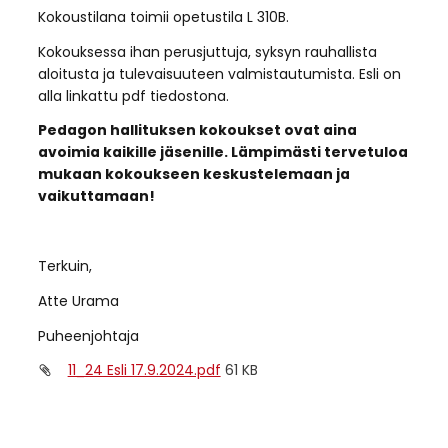
Kokoustilana toimii opetustila L 310B.
Kokouksessa ihan perusjuttuja, syksyn rauhallista
aloitusta ja tulevaisuuteen valmistautumista. Esli on
alla linkattu pdf tiedostona.
Pedagon hallituksen kokoukset ovat aina
avoimia kaikille jäsenille. Lämpimästi tervetuloa
mukaan kokoukseen keskustelemaan ja
vaikuttamaan!
Terkuin,
Atte Urama
Puheenjohtaja
11_24 Esli 17.9.2024.pdf
61 KB