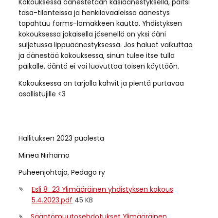
Kokouksessa äänestetään käsiäänestyksellä, paitsi
tasa-tilanteissa ja henkilövaaleissa äänestys
tapahtuu forms-lomakkeen kautta. Yhdistyksen
kokouksessa jokaisella jäsenellä on yksi ääni
suljetussa lippuäänestyksessä. Jos haluat vaikuttaa
ja äänestää kokouksessa, sinun tulee itse tulla
paikalle, ääntä ei voi luovuttaa toisen käyttöön.
Kokouksessa on tarjolla kahvit ja pientä purtavaa
osallistujille <3
Hallituksen 2023 puolesta
Minea Nirhamo
Puheenjohtaja, Pedago ry
Esli 8_23 Ylimääräinen yhdistyksen kokous
5.4.2023.pdf
45 KB
Sääntömuutosehdotukset Ylimääräinen