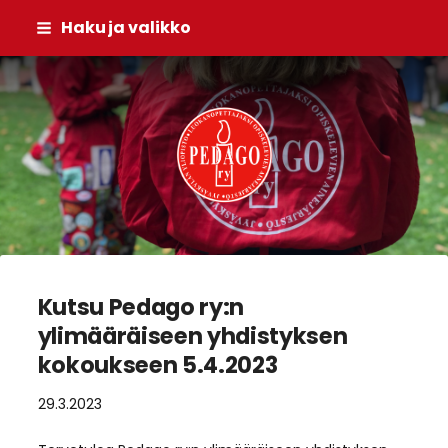
Siirry
Haku ja valikko
sivun
sisältöön
Pedago ry
Kutsu Pedago ry:n
ylimääräiseen yhdistyksen
kokoukseen 5.4.2023
29.3.2023