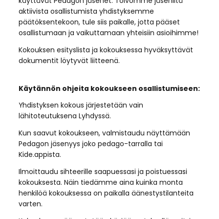
käyttävät Pedagon jäsenet. Toivomme jäseniltä
aktiivista osallistumista yhdistyksemme
päätöksentekoon, tule siis paikalle, jotta pääset
osallistumaan ja vaikuttamaan yhteisiin asioihimme!
Kokouksen esityslista ja kokouksessa hyväksyttävät
dokumentit löytyvät liitteenä.
Käytännön ohjeita kokoukseen osallistumiseen:
Yhdistyksen kokous järjestetään vain
lähitoteutuksena Lyhdyssä.
Kun saavut kokoukseen, valmistaudu näyttämään
Pedagon jäsenyys joko pedago-tarralla tai
Kide.appista.
Ilmoittaudu sihteerille saapuessasi ja poistuessasi
kokouksesta. Näin tiedämme aina kuinka monta
henkilöä kokouksessa on paikalla äänestystilanteita
varten.