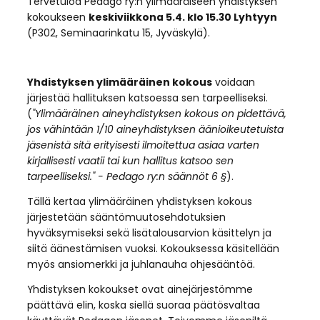
Tervetuloa Pedago ry:n ylimääräiseen yhdistyksen
kokoukseen
keskiviikkona 5.4. klo 15.30 Lyhtyyn
(P302, Seminaarinkatu 15, Jyväskylä).
Yhdistyksen ylimääräinen kokous
voidaan
järjestää hallituksen katsoessa sen tarpeelliseksi.
(
"Ylimääräinen aineyhdistyksen kokous on pidettävä,
jos vähintään 1/10 aineyhdistyksen äänioikeutetuista
jäsenistä sitä erityisesti ilmoitettua asiaa varten
kirjallisesti vaatii tai kun hallitus katsoo sen
tarpeelliseksi." - Pedago ry:n säännöt 6 §
).
Tällä kertaa ylimääräinen yhdistyksen kokous
järjestetään sääntömuutosehdotuksien
hyväksymiseksi sekä lisätalousarvion käsittelyn ja
siitä äänestämisen vuoksi. Kokouksessa käsitellään
myös ansiomerkki ja juhlanauha ohjesääntöä.
Yhdistyksen kokoukset ovat ainejärjestömme
päättävä elin, koska siellä suoraa päätösvaltaa