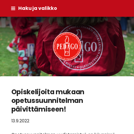
Siirry
Haku ja valikko
sivun
sisältöön
Pedago ry
Opiskelijoita mukaan
opetussuunnitelman
päivittämiseen!
13.9.2022