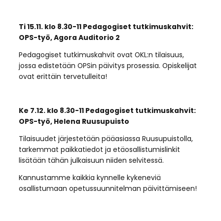
Ti 15.11. klo 8.30-11 Pedagogiset tutkimuskahvit:
OPS-työ, Agora Auditorio 2
Pedagogiset tutkimuskahvit ovat OKL:n tilaisuus,
jossa edistetään OPSin päivitys prosessia. Opiskelijat
ovat erittäin tervetulleita!
Ke 7.12. klo 8.30-11 Pedagogiset tutkimuskahvit:
OPS-työ, Helena Ruusupuisto
Tilaisuudet järjestetään pääasiassa Ruusupuistolla,
tarkemmat paikkatiedot ja etäosallistumislinkit
lisätään tähän julkaisuun niiden selvitessä.
Kannustamme kaikkia kynnelle kykeneviä
osallistumaan opetussuunnitelman päivittämiseen!