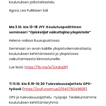
koulutuksen jatkotarkastelu
Agora, Lea Pulkkisen Sali
Ma 3.10. klo 13-18 JYY: Koulutuspoliittinen
seminaari
“Opiskelijat vaikuttajina yliopistolla”
Helena-salissa Ruusupuistossa
Seminaari on avoin kaikille yliopistodemokratiasta,
koulutuksen kehittämisestä ja yliopistossa
vaikuttamisesta kiinnostuneille.
Lue lisää:
https://fb.me/e/3Jrzka2P1
Ti 11.10. klo 8.15-10.30 Tulevaisuusajattelu OPS-
työssä
(
https://jyufi.zoom.us/j/64076049605
)
OPS ja tulevaisuusajattelu -työpaja: Tiedekuntamme
koulutuksen kehittämisryhmä