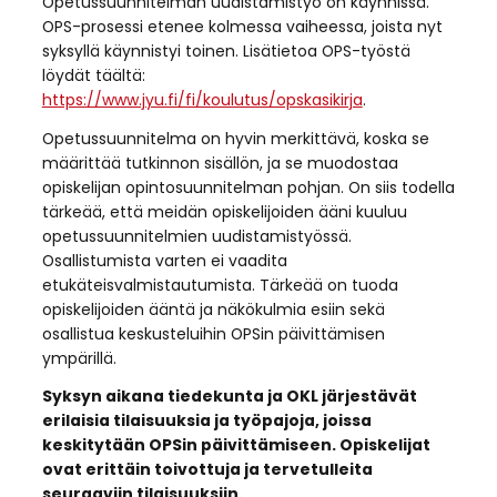
Opetussuunnitelman uudistamistyö on käynnissä.
OPS-prosessi etenee kolmessa vaiheessa, joista nyt
syksyllä käynnistyi toinen. Lisätietoa OPS-työstä
löydät täältä:
https://www.jyu.fi/fi/koulutus/opskasikirja
.
Opetussuunnitelma on hyvin merkittävä, koska se
määrittää tutkinnon sisällön, ja se muodostaa
opiskelijan opintosuunnitelman pohjan. On siis todella
tärkeää, että meidän opiskelijoiden ääni kuuluu
opetussuunnitelmien uudistamistyössä.
Osallistumista varten ei vaadita
etukäteisvalmistautumista. Tärkeää on tuoda
opiskelijoiden ääntä ja näkökulmia esiin sekä
osallistua keskusteluihin OPSin päivittämisen
ympärillä.
Syksyn aikana tiedekunta ja OKL järjestävät
erilaisia tilaisuuksia ja työpajoja, joissa
keskitytään OPSin päivittämiseen. Opiskelijat
ovat erittäin toivottuja ja tervetulleita
seuraaviin tilaisuuksiin.