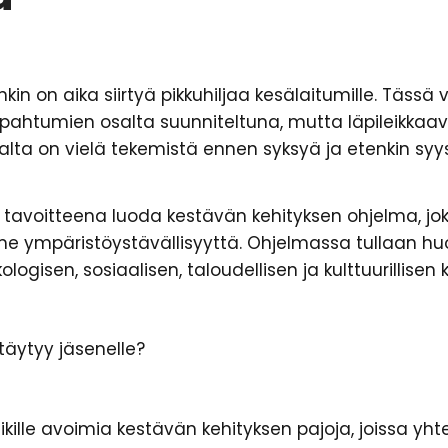
n on aika siirtyä pikkuhiljaa kesälaitumille. Tässä
apahtumien osalta suunniteltuna, mutta läpileik
alta on vielä tekemistä ennen syksyä ja etenkin sy
tavoitteena luoda kestävän kehityksen ohjelma, jok
me ympäristöystävällisyyttä. Ohjelmassa tullaan
ologisen, sosiaalisen, taloudellisen ja kulttuurillise
täytyy jäsenelle?
aikille avoimia kestävän kehityksen pajoja, joissa yht