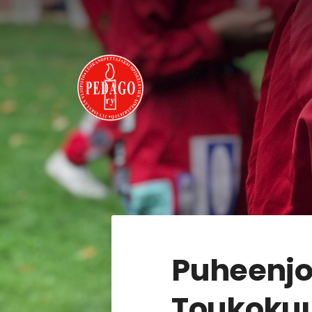
Siirry
sivun
sisältöön
Pedago ry
Puheenjo
Toukoku