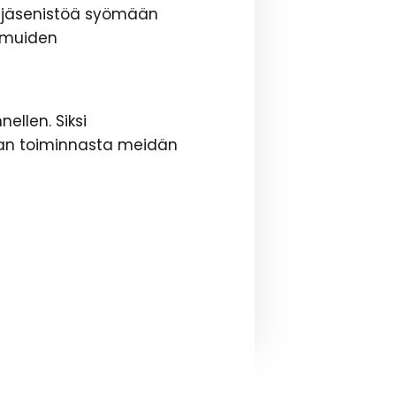
ta jäsenistöä syömään
i muiden
llen. Siksi
daan toiminnasta meidän