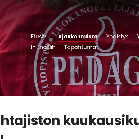
Etusivu
Ajankohtaista
Yhdistys
In English
Tapahtumat
htajiston kuukausik
u