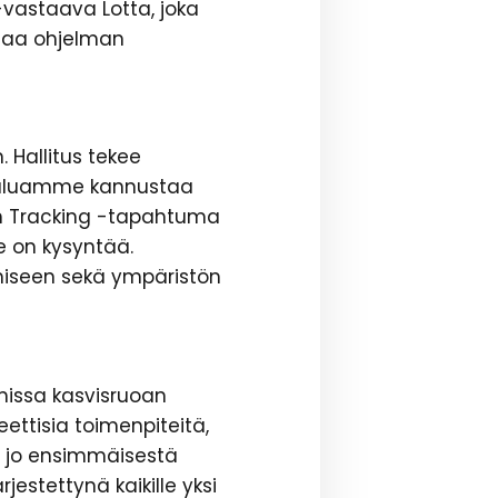
-vastaava Lotta, joka
staa ohjelman
 Hallitus tekee
a haluamme kannustaa
sh Tracking -tapahtuma
le on kysyntää.
iseen sekä ympäristön
missa kasvisruoan
ttisia toimenpiteitä,
 jo ensimmäisestä
jestettynä kaikille yksi