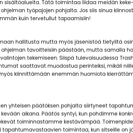
n sisältöalueita. Tätä toimintaa liidaa meidän keke
ohjelman työpajojen pohjalta. Jos siis sinua kiinno
mmän kuin tervetullut tapaamisiin!
aan hallitusta mutta myös jäsenistöä tietyiltä osin.
tta ohjelman tavoitteisiin päästään, mutta samall
valintojen tekemiseen. Siispä tulevaisuudessa Tra
ahtumat saattavat muodostua perinteiksi, mikäli niil
 myös kiinnittämään enemmän huomiota kierrättäm
en yhteisen päätöksen pohjalta siirtyneet tapahtu
kevään aikana. Päätös syntyi, kun pohdimme konkree
 tekevät toiminnastamme kestävämpää. Toimenpide
i tapahtumavastaavien toimintaa, kun sitseille on jär