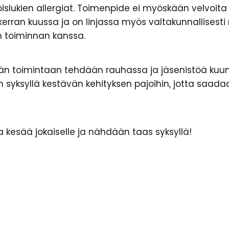
poislukien allergiat. Toimenpide ei myöskään velvoi
kerran kuussa ja on linjassa myös valtakunnallisest
n toiminnan kanssa.
 toimintaan tehdään rauhassa ja jäsenistöä kuunne
n syksyllä kestävän kehityksen pajoihin, jotta saa
 kesää jokaiselle ja nähdään taas syksyllä!