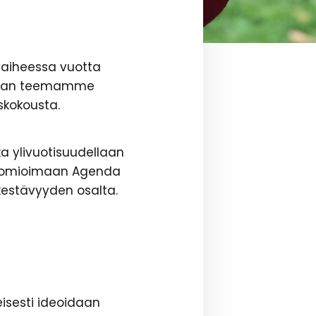
 vaiheessa vuotta
kaavan teemamme
yskokousta.
a ylivuotisuudellaan
 huomioimaan Agenda
n kestävyyden osalta.
eisesti ideoidaan