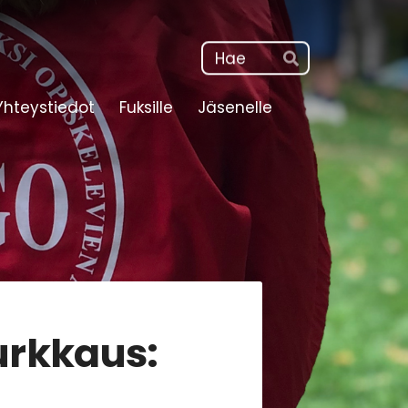
Haku
Hae
Yhteystiedot
Fuksille
Jäsenelle
urkkaus: