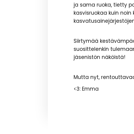
ja sama ruoka, tietty 
kasvisruokaa kuin noin 
kasvatusainejärjestöje
Siirtymää kestävämpään
suosittelenkin tulemaa
jäsenistön näköistä!
Mutta nyt, rentouttavaa
<3: Emma