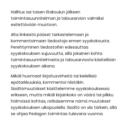
Hallitus sai toisen iltakoulun jälkeen
toimintasuunnitelman ja talousarvion valmiiksi
esitettävään muotoon.
Alta linkeistä pääset tarkastelemaan ja
kommentoimaan tiedostoja ennen syyskokousta.
Perehtyminen tiedostoihin edesauttaa
syyskokouksen sujuvuutta, sillä jokainen kohta
toimintasuunnitelmasta ja talousarviosta käsitellään
syyskokouksen aikana.
Mikäli huomaat kirjoitusvirheitä tai kielellisiä
epätarkkuuksia, kommentoi niistäkin.
Sisältömuutokset käsittelemme syyskokouksessa
erikseen, mutta mikäli kirjainkoko on väärä tai pilkku
hölmössä kohtaa, ratkaisemme nämä muutokset
syyskokouksen ulkopuolella. Sisältö on siis tärkein, sillä
se ohjaa Pedagon toimintaa tulevana vuonna.