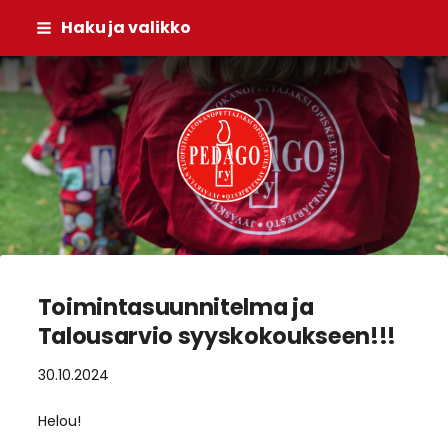
Siirry
Haku ja valikko
sivun
sisältöön
Pedago ry
Toimintasuunnitelma ja
Talousarvio syyskokoukseen!!!
30.10.2024
Helou!