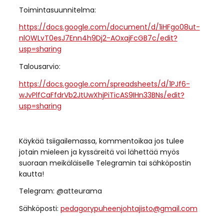
Toimintasuunnitelma:
https://docs.google.com/document/d/1iHFgo08ut-
nlOWLvT0esJ7Enn4h9Dj2-AOxajFcGB7c/edit?
usp=sharing
Talousarvio:
https://docs.google.com/spreadsheets/d/1PJf6-
wJvPlfCaFfdrVb2JtUwXhjPiTicAS9IHn33BNs/edit?
usp=sharing
Käykää tsiigailemassa, kommentoikaa jos tulee
jotain mieleen ja kyssäreitä voi lähettää myös
suoraan meikäläiselle Telegramin tai sähköpostin
kautta!
Telegram: @atteurama
Sähköposti:
pedagorypuheenjohtajisto@gmail.com