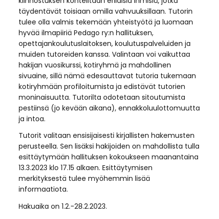
kiinnostuksen kohteiltaan erilaisia ihmisiä, jotka
täydentävät toisiaan omilla vahvuuksillaan. Tutorin
tulee olla valmis tekemään yhteistyötä ja luomaan
hyvää ilmapiiriä Pedago ry:n hallituksen,
opettajankoulutuslaitoksen, koulutuspalveluiden ja
muiden tutoreiden kanssa. Valintaan voi vaikuttaa
hakijan vuosikurssi, kotiryhmä ja mahdollinen
sivuaine, sillä nämä edesauttavat tutoria tukemaan
kotiryhmään profiloitumista ja edistävät tutorien
moninaisuutta. Tutorilta odotetaan sitoutumista
pestiinsä (jo kevään aikana), ennakkoluulottomuutta
ja intoa.
Tutorit valitaan ensisijaisesti kirjallisten hakemusten
perusteella. Sen lisäksi hakijoiden on mahdollista tulla
esittäytymään hallituksen kokoukseen maanantaina
13.3.2023 klo 17.15 alkaen. Esittäytymisen
merkityksestä tulee myöhemmin lisää
informaatiota.
Hakuaika on 1.2.-28.2.2023.