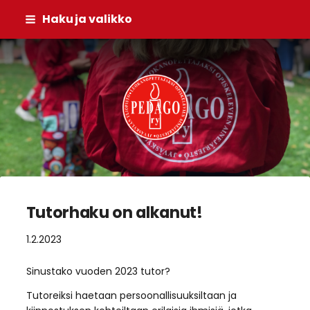
Siirry
Haku ja valikko
sivun
sisältöön
Pedago ry
Tutorhaku on alkanut!
1.2.2023
Sinustako vuoden 2023 tutor?
Tutoreiksi haetaan persoonallisuuksiltaan ja