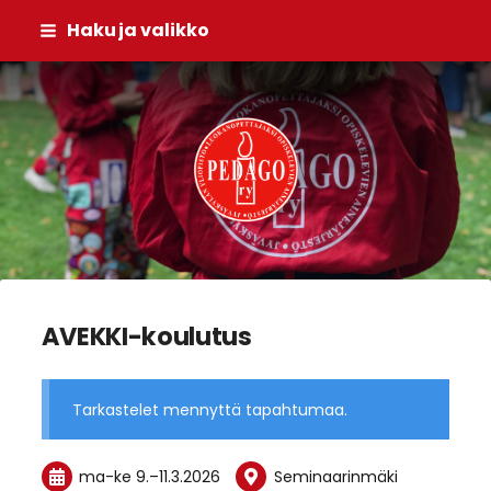
Siirry
Haku ja valikko
sivun
sisältöön
Pedago ry
AVEKKI-koulutus
Tarkastelet mennyttä tapahtumaa.
ma-ke
9.
–
11.3.2026
Seminaarinmäki