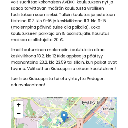
voit suorittaa kokonaisen AVEKKI-koulutuksen nyt ja
saada tarvittavan määrän koulutusta virallisen
todistuksen saamiseksi. Tällöin koulutus järjestetään
tiistaina 10.3. klo 9-16 ja keskiviikkona 11.3. klo 9-15
(molempina päivinä tulee olla paikalla). Koko
koulutukseen paikkoja on 15 osallistujalle. Koulutus
maksaa osallistujalta 20 €.
Ilmoittautuminen molempiin koulutuksiin alkaa
keskiviikkona 18.2. klo 12 Kide.appissa ja päättyy
maanantaina 23.2. klo 23.59 tai silloin, kun paikat ovat
täynnä. Valitsethan Kide.appissa oikean koulutuksen!
Lue lisää Kide.appista tai ota yhteyttä Pedagon
edunvalvontaan!
+
−