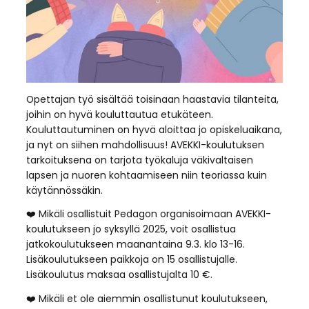
Opettajan työ sisältää toisinaan haastavia tilanteita,
joihin on hyvä kouluttautua etukäteen.
Kouluttautuminen on hyvä aloittaa jo opiskeluaikana,
ja nyt on siihen mahdollisuus! AVEKKI-koulutuksen
tarkoituksena on tarjota työkaluja väkivaltaisen
lapsen ja nuoren kohtaamiseen niin teoriassa kuin
käytännössäkin.
❤️ Mikäli osallistuit Pedagon organisoimaan AVEKKI-
koulutukseen jo syksyllä 2025, voit osallistua
jatkokoulutukseen maanantaina 9.3. klo 13-16.
Lisäkoulutukseen paikkoja on 15 osallistujalle.
Lisäkoulutus maksaa osallistujalta 10 €.
❤️ Mikäli et ole aiemmin osallistunut koulutukseen,