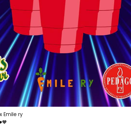
x Emile ry
️🧡