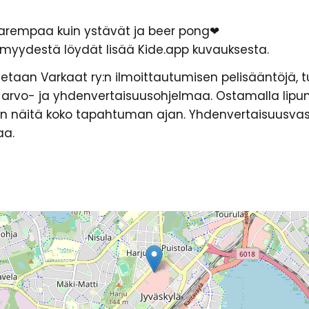
i parempaa kuin ystävät ja beer pong❤
myydestä löydät lisää Kide.app kuvauksesta.
aan Varkaat ry:n ilmoittautumisen pelisääntöjä, t
a-arvo- ja yhdenvertaisuusohjelmaa. Ostamalla li
 näitä koko tapahtuman ajan. Yhdenvertaisuusvas
aa.