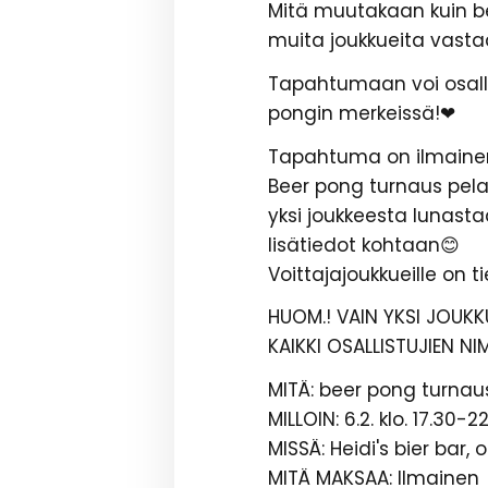
Mitä muutakaan kuin be
muita joukkueita vastaan 
Tapahtumaan voi osalli
pongin merkeissä!❤
Tapahtuma on ilmainen ja
Beer pong turnaus pela
yksi joukkeesta lunasta
lisätiedot kohtaan😊
Voittajajoukkueille on t
HUOM.! VAIN YKSI JOUKK
KAIKKI OSALLISTUJIEN N
MITÄ: beer pong turnau
MILLOIN: 6.2. klo. 17.30-2
MISSÄ: Heidi's bier bar, 
MITÄ MAKSAA: Ilmainen