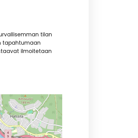
urvallisemman tilan
pun tapahtumaan
taavat ilmoitetaan