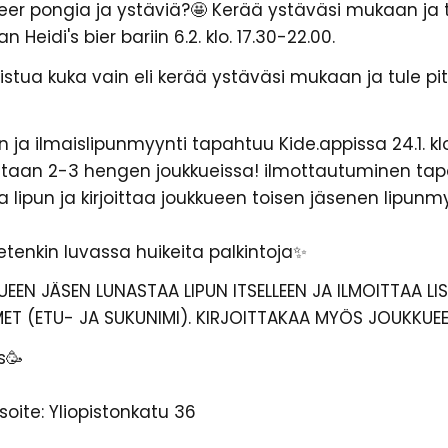
er pongia ja ystäviä?🤩 Kerää ystäväsi mukaan ja 
Heidi's bier bariin 6.2. klo. 17.30-22.00.
stua kuka vain eli kerää ystäväsi mukaan ja tule 
 ilmaislipunmyynti tapahtuu Kide.appissa 24.1. klo 15
taan 2-3 hengen joukkueissa! ilmottautuminen tapah
a lipun ja kirjoittaa joukkueen toisen jäsenen lipun
ietenkin luvassa huikeita palkintoja✨
UEEN JÄSEN LUNASTAA LIPUN ITSELLEEN JA ILMOITTAA L
IMET (ETU- JA SUKUNIMI). KIRJOITTAKAA MYÖS JOUKKUEE
s🥳
2
osoite: Yliopistonkatu 36