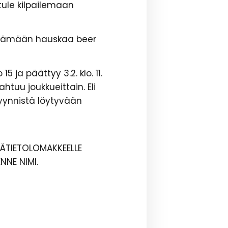
tule kilpailemaan
pitämään hauskaa beer
 ja päättyy 3.2. klo. 11.
tuu joukkueittain. Eli
myynnistä löytyvään
ISÄTIETOLOMAKKEELLE
NNE NIMI.