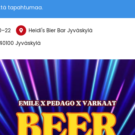
ttä tapahtumaa.
0
–
22
Heidi's Bier Bar Jyväskylä
 40100 Jyväskylä