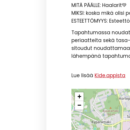
MITÄ PÄÄLLE: Haalarit💚
MIKSI: koska mikä olis
ESTEETTÖMYYS: Esteettö
Tapahtumassa noudatet
periaatteita sekä tas
sitoudut noudattamaan
lähempänä tapahtum
Lue lisää
Kide.appista
+
−