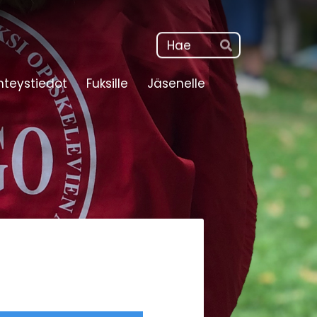
Haku
Hae
hteystiedot
Fuksille
Jäsenelle