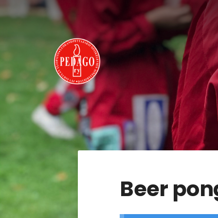
Siirry
sivun
sisältöön
Pedago ry
Beer pon