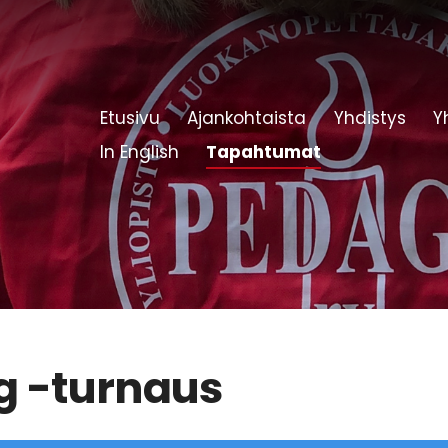
Etusivu
Ajankohtaista
Yhdistys
Y
In English
Tapahtumat
g -turnaus