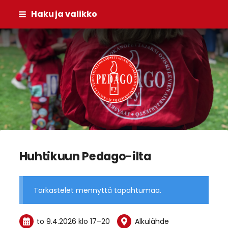
Siirry
Haku ja valikko
sivun
sisältöön
Pedago ry
Huhtikuun Pedago-ilta
Tarkastelet mennyttä tapahtumaa.
to 9.4.2026
klo 17
–
20
Alkulähde