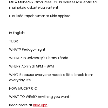
MITÄ MUKAAN? Oma itsesi <3 Ja halutessasi lehtiä tai
mainoksia askartelua varten!
Lue lisää tapahtumasta Kide.appista!
In English:
TL;DR
WHAT? Pedago-night
WHERE? In University's Library Lähde
WHEN? April 9th 5PM - 8PM
WHY? Because everyone needs a little break from
everyday life
HOW MUCH? 0 €
WHAT TO WEAR? Anything you want!
Read more at
Kide.app
!