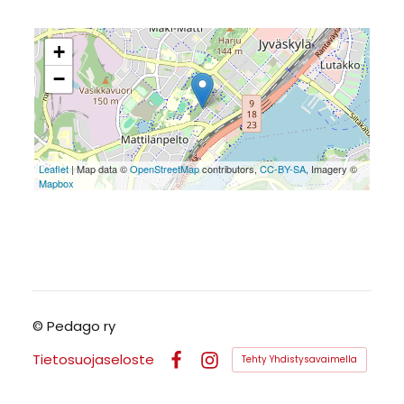
+
−
Leaflet
| Map data ©
OpenStreetMap
contributors,
CC-BY-SA
, Imagery ©
Mapbox
©
Pedago ry
Tietosuojaseloste
Tehty Yhdistysavaimella
Facebook
Instagram