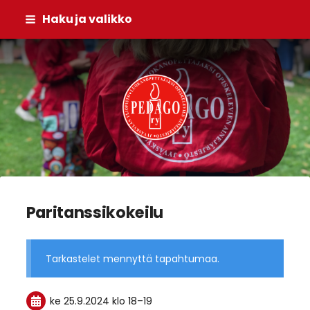
Siirry
Haku ja valikko
sivun
sisältöön
Pedago ry
Paritanssikokeilu
Tarkastelet mennyttä tapahtumaa.
ke 25.9.2024
klo 18
–
19