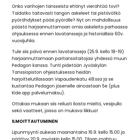
Onko vanhojen tansseista ehtinyt vierähtää tovi?
Taidatko taitavasti tangon askeleet tai pistävätkö
pyörähdykset pääsi pyörälle? Nyt on mahdollisuus
päästä harjaannuttamaan omia askeleita parhaassa
ohjauksessa ennen lavatansseja ja historiallisia 60v.
vuosijuhlia.
Tule siis päivä ennen lavatansseja (25.9. kello 18-19)
harjaannuttamaan paritanssitaitojasi yhdessä muun
Pedagon kanssa. Tunti pidetään Jyväskylän
Tanssiopiston ohjeistuksessa heidän
harjoittelutilassaan Vapaudenkatu 48:ssa ja se
kustantaa Pedagon jäsenelle ainoastaan 5e (plus
Kide.app palvelumaksu).
Ottakaa mukaan siis reilusti iloista mieltä, vesipullo
sekä vaatteet, joissa on mukava liikkua!
ILMOITTAUTUMINEN
Lipunmyynti aukeaa maanantaina 16.9. kello 15.00 ja
päättyy 20.9. myöskin kello 15.00. Tilaan mahtuu