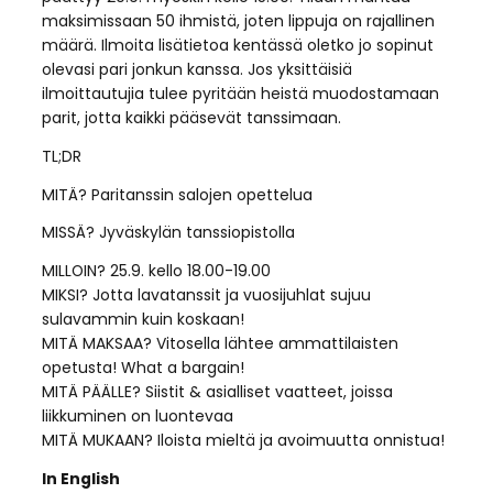
maksimissaan 50 ihmistä, joten lippuja on rajallinen
määrä. Ilmoita lisätietoa kentässä oletko jo sopinut
olevasi pari jonkun kanssa. Jos yksittäisiä
ilmoittautujia tulee pyritään heistä muodostamaan
parit, jotta kaikki pääsevät tanssimaan.
TL;DR
MITÄ? Paritanssin salojen opettelua
MISSÄ? Jyväskylän tanssiopistolla
MILLOIN? 25.9. kello 18.00-19.00
MIKSI? Jotta lavatanssit ja vuosijuhlat sujuu
sulavammin kuin koskaan!
MITÄ MAKSAA? Vitosella lähtee ammattilaisten
opetusta! What a bargain!
MITÄ PÄÄLLE? Siistit & asialliset vaatteet, joissa
liikkuminen on luontevaa
MITÄ MUKAAN? Iloista mieltä ja avoimuutta onnistua!
In English