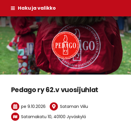
Siirry
Haku ja valikko
sivun
sisältöön
Pedago ry
Pedago ry 62.v vuosijuhlat
pe 9.10.2026
Sataman Viilu
Satamakatu 10, 40100 Jyväskylä