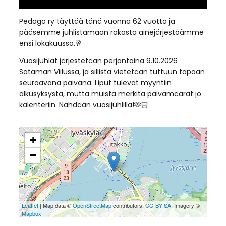
Pedago ry täyttää tänä vuonna 62 vuotta ja
pääsemme juhlistamaan rakasta ainejärjestöämme
ensi lokakuussa.🥂
Vuosijuhlat järjestetään perjantaina 9.10.2026
Sataman Viilussa, ja sillistä vietetään tuttuun tapaan
seuraavana päivänä. Liput tulevat myyntiin
alkusyksystä, mutta muista merkitä päivämäärät jo
kalenteriin. Nähdään vuosijuhlilla!🫶🏻
+
−
Leaflet
| Map data ©
OpenStreetMap
contributors,
CC-BY-SA
, Imagery ©
Mapbox