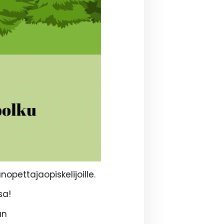
pettajaopiskelijoille.
sa!
un