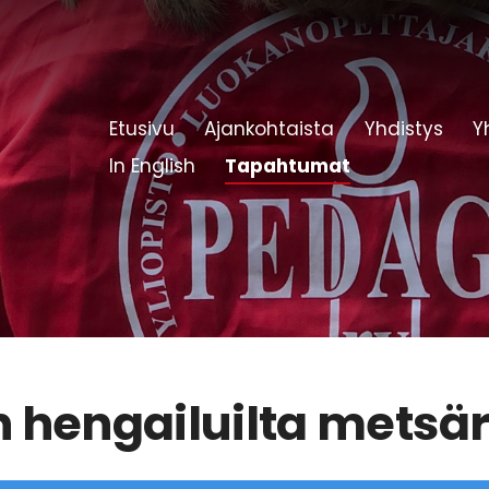
Etusivu
Ajankohtaista
Yhdistys
Y
In English
Tapahtumat
 hengailuilta metsär