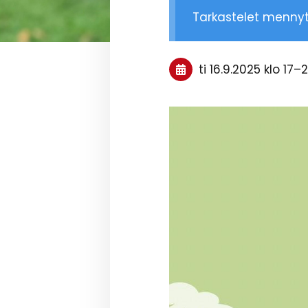
Tarkastelet menny
ti 16.9.2025
klo 17
–