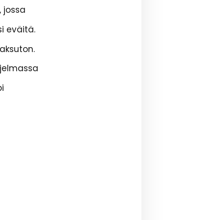
 jossa
i eväitä.
maksuton.
hjelmassa
i