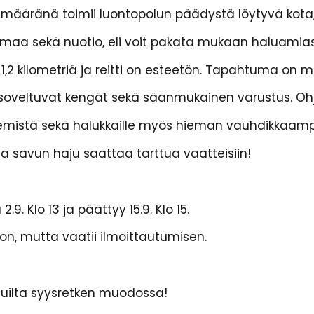
Päämääränä toimii luontopolun päädystä löytyvä kota,
lmaa sekä nuotio, eli voit pakata mukaan haluamias
n 1,2 kilometriä ja reitti on esteetön. Tapahtuma on 
n soveltuvat kengät sekä säänmukainen varustus. O
emistä sekä halukkaille myös hieman vauhdikkaamp
ttä savun haju saattaa tarttua vaatteisiin!
9. Klo 13 ja päättyy 15.9. Klo 15.
, mutta vaatii ilmoittautumisen.
luilta syysretken muodossa!