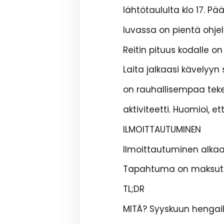
lähtötaululta klo 17. 
luvassa on pientä ohje
Reitin pituus kodalle o
Laita jalkaasi kävelyy
on rauhallisempaa tek
aktiviteetti. Huomioi, e
ILMOITTAUTUMINEN
Ilmoittautuminen alkaa 2.
Tapahtuma on maksuton
TL;DR
MITÄ? Syyskuun hengai