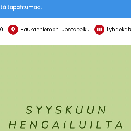
ttä tapahtumaa.
20
Haukanniemen luontopolku
Lyhdekatu