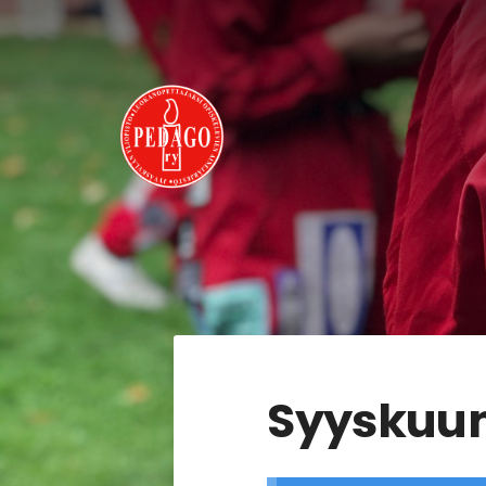
Siirry
sivun
sisältöön
Pedago ry
Syyskuun