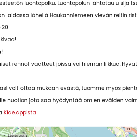
teetön luontopolku. Luontopolun lähtötaulu sijaits
än laidassa lähellä Haukanniemeen vievän reitin ris
7-20
 kivaa!
n!
set rennot vaatteet joissa voi hieman liikkua. Hyvä
asi voit ottaa mukaan evästä, tuomme myös pient
le nuotion jota saa hyödyntää omien eväiden valm
ta
Kide.appista
!