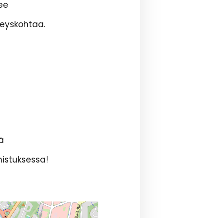
ee
teyskohtaa.
t
ä
istuksessa!