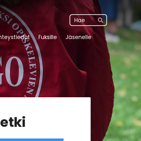
Haku
Hae
hteystiedot
Fuksille
Jäsenelle
etki