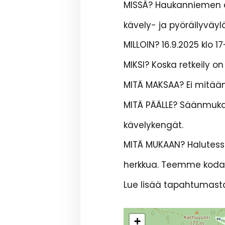
MISSÄ? Haukanniemen es
kävely- ja pyöräilyväyl
MILLOIN? 16.9.2025 klo 1
MIKSI? Koska retkeily on
MITÄ MAKSAA? Ei mitää
MITÄ PÄÄLLE? Säänmukai
kävelykengät.
MITÄ MUKAAN? Halutess
herkkua. Teemme kodal
Lue lisää tapahtumas
+